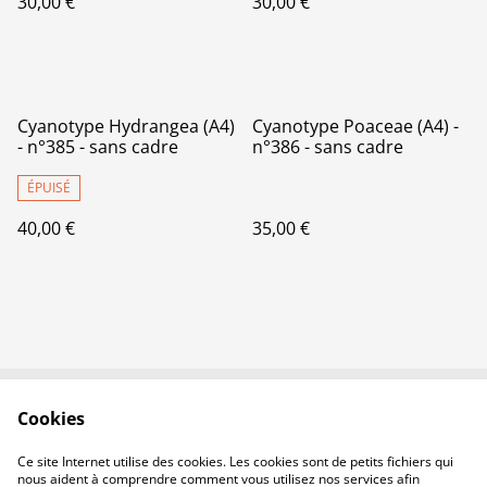
30,00 €
30,00 €
Cyanotype Hydrangea (A4)
Cyanotype Poaceae (A4) -
- n°385 - sans cadre
n°386 - sans cadre
ÉPUISÉ
40,00 €
35,00 €
Cookies
Contactez-nous
Conditions
Politique de
Politique de cookies
Ce site Internet utilise des cookies. Les cookies sont de petits fichiers qui
confidentialité
nous aident à comprendre comment vous utilisez nos services afin