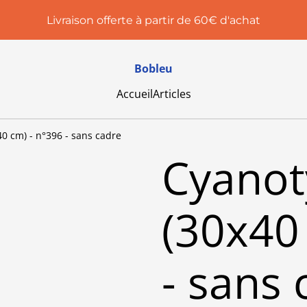
Livraison offerte à partir de 60€ d'achat
Bobleu
Accueil
Articles
0 cm) - n°396 - sans cadre
Cyanot
(30x40
- sans 